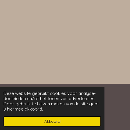
Deze website gebruikt cookies voor analyse-
doeleinden en/of het tonen van advertenties.
Melanie's Studio
Door gebruik te blijven maken van de site gaat
© 2023 - 2026 Melanie’s Studio
u hiermee akkoord.
Powered by
JouwWeb
Akkoord